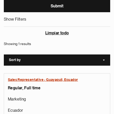
Show Filters
Limpiar todo
Showing 1 results
Sort by
Sort a
Sales Representative - Guayaquil, Ecuador
Regular, Full time
Marketing
Ecuador