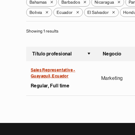
Bahamas
Barbados
Nicaragua
Pa
X
X
X
Bolivia
Ecuador
El Salvador
Hondu
X
X
X
Showing 1 results
Título profesional
Negocio
Ordenar a
Sales Representative -
Guayaquil, Ecuador
Marketing
Regular, Full time