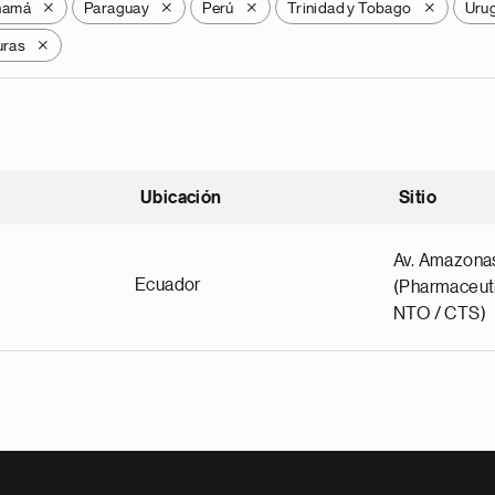
namá
Paraguay
Perú
Trinidad y Tobago
Uru
X
X
X
X
ras
X
Ubicación
Sitio
scendente
Av. Amazona
Ecuador
(Pharmaceuti
NTO / CTS)