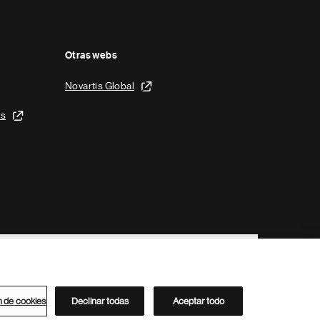
Otras webs
Novartis Global
is
n de cookies
Declinar todas
Aceptar todo
Directorio de Novartis