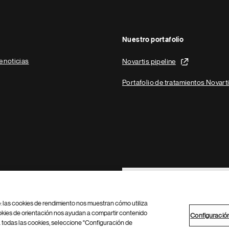
Nuestro portafolio
e noticias
Novartis pipeline
Portafolio de tratamientos Novart
Footer Site Search
b: las cookies de rendimiento nos muestran cómo utiliza
okies de orientación nos ayudan a compartir contenido
Configuració
 todas las cookies, seleccione "Configuración de