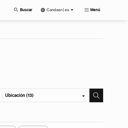
Candean | es
Buscar
Menú
Ubicación (13)