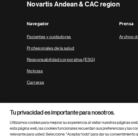
Novartis Andean & CAC region
Navegador
Prensa
Pacientes y cuidadores
Archivo d
Profesionales de la salud
Responsabilidad corporativa (ESG)
Noticias
Carreras
Tu privacidad es importante para nosotros.
Utilizamos cookies para mejorar su experiencia al visitar nuestras páginas we
esta página web, las cookies funcionales recuerdan sus preferencias y las co
relevante para usted. Seleccione: "Aceptar todo" para dar su consentimiento a
Parte
© 2026 Novartis AG